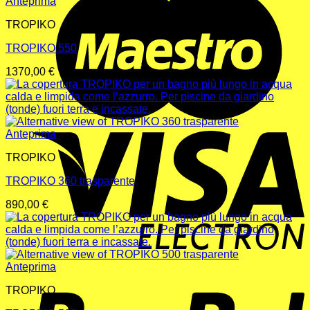
Anteprima
TROPIKO
TROPIKO 550
1370,00
€
V
Anteprima
E
TROPIKO
TROPIKO 360 trasparente
890,00
€
P
Anteprima
TROPIKO