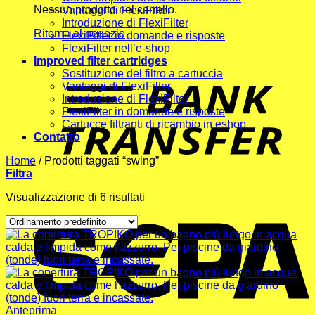
Nessun prodotto nel carrello.
Vantaggi di FlexiFilter
Introduzione di FlexiFilter
Ritorna al negozio
FlexiFilter in domande e risposte
FlexiFilter nell’e-shop
Improved filter cartridges
T
Sostituzione del filtro a cartuccia
Vantaggi di FlexiFilter
Introduzione di FlexiFilter
FlexiFilter in domande e risposte
Cartucce filtranti di ricambio in eshop
Contatto
Home
/
Prodotti taggati “swing”
Filtra
Visualizzazione di 6 risultati
Anteprima