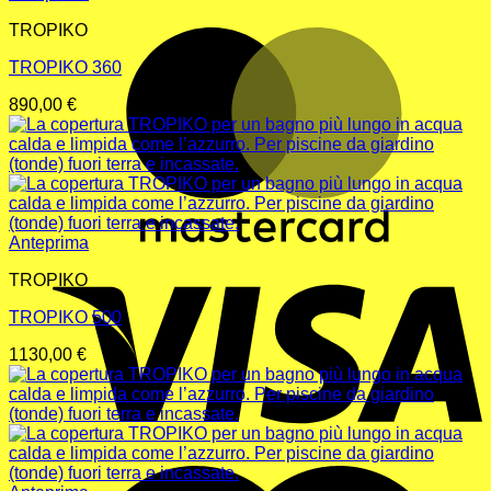
TROPIKO
M
TROPIKO 360
890,00
€
Anteprima
V
TROPIKO
TROPIKO 500
1130,00
€
M