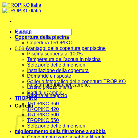
Salta
ai
contenuti
Cerca:
E-shop
Copertura della piscina
Copertura TROPIKO
Vantaggi della copertura per piscine
0,00
€
Piscina scoperta al 100%
Temperatura dell’acqua in piscina
Selezione delle dimensioni
Installazione della copertura
Domande e risposte
Galleria fotografica delle coperture TROPIKO
Nessun prodotto nel carrello.
Listino prezzi, offerta
Parti di ricambio
Ritorna al negozio
TROPIKO
TROPIKO 360
Carrello
TROPIKO 420
TROPIKO 500
TROPIKO 550
Selezione delle dimensioni
miglioramento della filtrazione a sabbia
Come rimpiazzare la sabbia filtrante