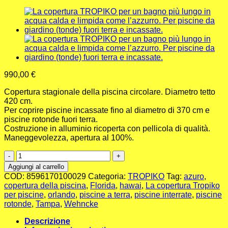
990,00
€
Copertura stagionale della piscina circolare. Diametro tetto
420 cm.
Per coprire piscine incassate fino al diametro di 370 cm e
piscine rotonde fuori terra.
Costruzione in alluminio ricoperta con pellicola di qualità.
Maneggevolezza, apertura al 100%.
TROPIKO
420
Aggiungi al carrello
quantità
COD:
8596170100029
Categoria:
TROPIKO
Tag:
azuro
,
copertura della piscina
,
Florida
,
hawai
,
La copertura Tropiko
per piscine
,
orlando
,
piscine a terra
,
piscine interrate
,
piscine
rotonde
,
Tampa
,
Wehncke
Descrizione