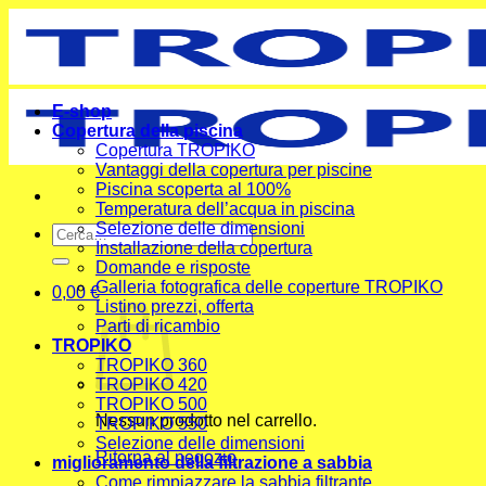
Salta
ai
contenuti
E-shop
Copertura della piscina
Copertura TROPIKO
Vantaggi della copertura per piscine
Piscina scoperta al 100%
Temperatura dell’acqua in piscina
Selezione delle dimensioni
Cerca:
Installazione della copertura
Domande e risposte
Galleria fotografica delle coperture TROPIKO
0,00
€
Listino prezzi, offerta
Parti di ricambio
TROPIKO
TROPIKO 360
TROPIKO 420
TROPIKO 500
Nessun prodotto nel carrello.
TROPIKO 550
Selezione delle dimensioni
Ritorna al negozio
miglioramento della filtrazione a sabbia
Come rimpiazzare la sabbia filtrante