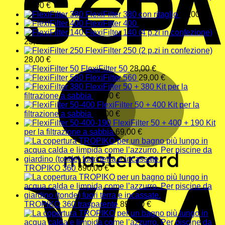
22,00
€
FlexiFilter 380 con ritaglio
22,00
€
FlexiFilter 400
23,00
€
FlexiFilter 140 (4 p.zi in confezione)
23,00
€
FlexiFilter 250 (2 p.zi in confezione)
28,00
€
FlexiFilter 50
28,00
€
M
FlexiFilter 560
29,00
€
FlexiFilter 50 + 380 Kit per la
filtrazione a sabbia
48,00
€
FlexiFilter 50 + 400 Kit per la
filtrazione a sabbia
49,00
€
FlexiFilter 50 + 400 + 190 Kit
per la filtrazione a sabbia
69,00
€
TROPIKO 360
890,00
€
V
TROPIKO 360 trasparente
890,00
€