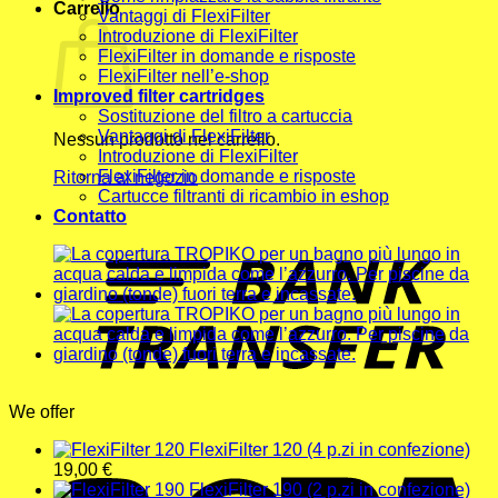
Carrello
Vantaggi di FlexiFilter
Introduzione di FlexiFilter
FlexiFilter in domande e risposte
FlexiFilter nell’e-shop
Improved filter cartridges
Sostituzione del filtro a cartuccia
Vantaggi di FlexiFilter
Nessun prodotto nel carrello.
Introduzione di FlexiFilter
FlexiFilter in domande e risposte
Ritorna al negozio
Cartucce filtranti di ricambio in eshop
Contatto
T
We offer
FlexiFilter 120 (4 p.zi in confezione)
19,00
€
FlexiFilter 190 (2 p.zi in confezione)