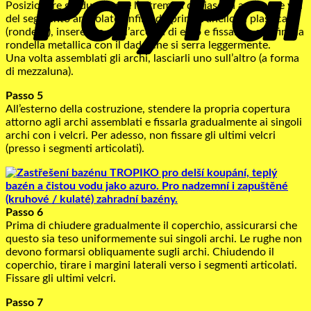
Posizionare gradualmente l’estremità di ciascun arco sulle viti
del segmento articolato, infilando prima l’anello di plastica
(rondella), inserendo poi l’arco su di esso e fissando alla fine la
rondella metallica con il dado che si serra leggermente.
Una volta assemblati gli archi, lasciarli uno sull’altro (a forma
di mezzaluna).
Passo 5
All’esterno della costruzione, stendere la propria copertura
attorno agli archi assemblati e fissarla gradualmente ai singoli
archi con i velcri. Per adesso, non fissare gli ultimi velcri
(presso i segmenti articolati).
Passo 6
Prima di chiudere gradualmente il coperchio, assicurarsi che
questo sia teso uniformemente sui singoli archi. Le rughe non
devono formarsi obliquamente sugli archi. Chiudendo il
coperchio, tirare i margini laterali verso i segmenti articolati.
Fissare gli ultimi velcri.
Passo 7