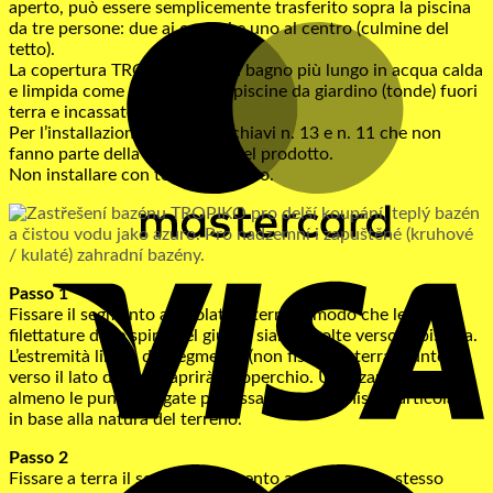
aperto, può essere semplicemente trasferito sopra la piscina
da tre persone: due ai cardini e uno al centro (culmine del
M
tetto).
La copertura TROPIKO per un bagno più lungo in acqua calda
e limpida come l’azzurro. Per piscine da giardino (tonde) fuori
terra e incassate.
Per l’installazione servono le chiavi n. 13 e n. 11 che non
fanno parte della confezione del prodotto.
Non installare con tempo ventoso.
V
Passo 1
Fissare il segmento articolato a terra in modo che le
filettature delle spine del giunto siano rivolte verso la piscina.
L’estremità libera del segmento (non fissata a terra) punterà
verso il lato da cui si aprirà il coperchio. Utilizzare tasselli o
almeno le punte allegate per fissare il meccanismo articolato
in base alla natura del terreno.
Passo 2
M
Fissare a terra il secondo segmento articolato allo stesso