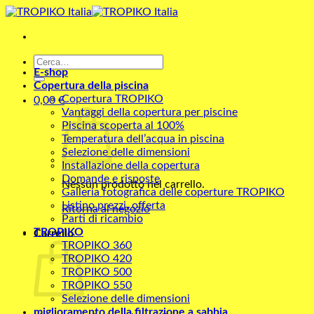
Salta
ai
contenuti
Cerca:
E-shop
Copertura della piscina
Copertura TROPIKO
0,00
€
Vantaggi della copertura per piscine
Piscina scoperta al 100%
Temperatura dell’acqua in piscina
Selezione delle dimensioni
Installazione della copertura
Domande e risposte
Nessun prodotto nel carrello.
Galleria fotografica delle coperture TROPIKO
Listino prezzi, offerta
Ritorna al negozio
Parti di ricambio
TROPIKO
Carrello
TROPIKO 360
TROPIKO 420
TROPIKO 500
TROPIKO 550
Selezione delle dimensioni
miglioramento della filtrazione a sabbia