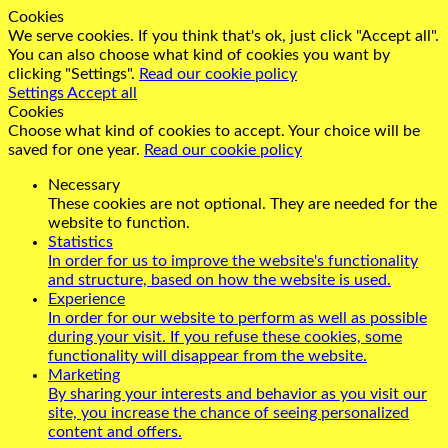
Cookies
We serve cookies. If you think that's ok, just click "Accept all".
You can also choose what kind of cookies you want by
clicking "Settings".
Read our cookie policy
Settings
Accept all
Cookies
Choose what kind of cookies to accept. Your choice will be
saved for one year.
Read our cookie policy
Necessary
These cookies are not optional. They are needed for the
website to function.
Statistics
In order for us to improve the website's functionality
and structure, based on how the website is used.
Experience
In order for our website to perform as well as possible
during your visit. If you refuse these cookies, some
functionality will disappear from the website.
Marketing
By sharing your interests and behavior as you visit our
site, you increase the chance of seeing personalized
content and offers.