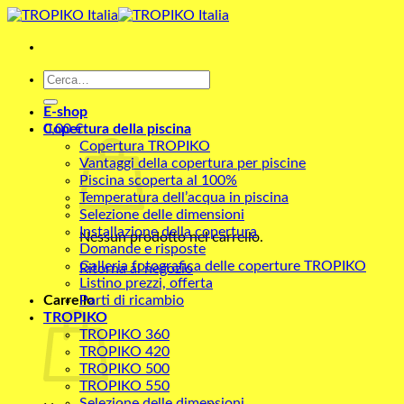
Salta
ai
contenuti
Cerca:
E-shop
0,00
Copertura della piscina
€
Copertura TROPIKO
Vantaggi della copertura per piscine
Piscina scoperta al 100%
Temperatura dell’acqua in piscina
Selezione delle dimensioni
Installazione della copertura
Nessun prodotto nel carrello.
Domande e risposte
Galleria fotografica delle coperture TROPIKO
Ritorna al negozio
Listino prezzi, offerta
Carrello
Parti di ricambio
TROPIKO
TROPIKO 360
TROPIKO 420
TROPIKO 500
TROPIKO 550
Selezione delle dimensioni