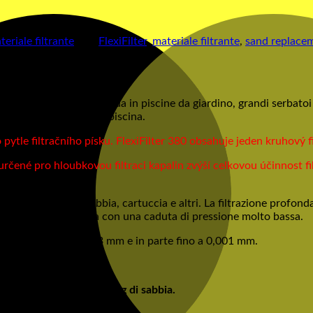
teriale filtrante
Tag:
FlexiFilter
,
materiale filtrante
,
sand replaceme
i filtranti per pulire l’acqua in piscine da giardino, grandi serbato
e dell’acqua nella tua piscina.
tle filtračního písku. FlexiFilter 380 obsahuje jeden kruhový fi
určené pro hloubkovou filtraci kapalin zvýší celkovou účinnost fil
 tradizionali filtri a sabbia, cartuccia e altri. La filtrazione pro
e. FlexiFilter funziona con una caduta di pressione molto bassa.
o lo sporco fino a 0,003 mm e in parte fino a 0,001 mm.
iscina:
no completamente 20-25 kg di sabbia.