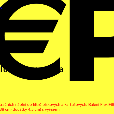
iltrazione a sabbia
iltračních náplní do filtrů pískových a kartušových. Balení Flex
ø 38 cm (tloušťky 4,5 cm) s výřezem.