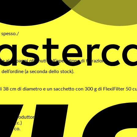
./
ù spesso./
zie ai risparmi ottenuti dall’operazione di filtrazione.
dell’ordine (a seconda dello stock).
di 38 cm di diametro e un sacchetto con 300 g di FlexiFilter 50 cu
oni del produttore.
ranti, ecc.)
llo sporco.