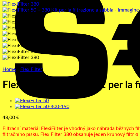
Home
/
FlexiFilter
FlexiFilter 50 + 380 Kit per la f
48,00
€
Filtrační materiál FlexiFilter je vhodný jako náhrada běžných f
filtračního písku. FlexiFilter 380 obsahuje jeden kruhový filtr 