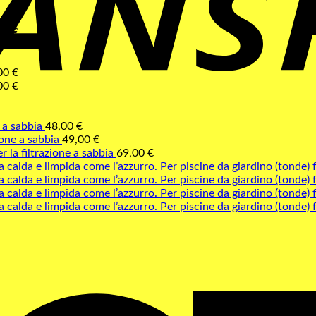
€
00
€
00
€
00
€
e a sabbia
48,00
€
ione a sabbia
49,00
€
r la filtrazione a sabbia
69,00
€