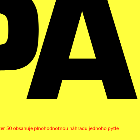
iFilter 50 obsahuje plnohodnotnou náhradu jednoho pytle