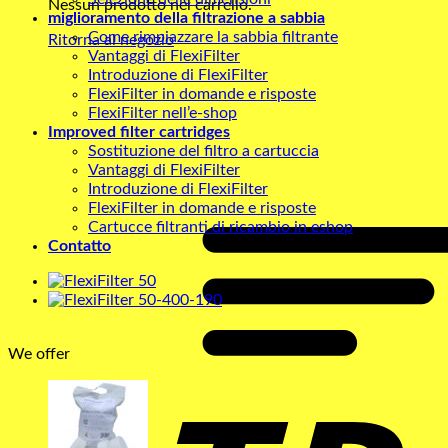
Nessun prodotto nel carrello.
miglioramento della filtrazione a sabbia
Come rimpiazzare la sabbia filtrante
Ritorna al negozio
Vantaggi di FlexiFilter
Introduzione di FlexiFilter
FlexiFilter in domande e risposte
FlexiFilter nell’e-shop
Improved filter cartridges
Sostituzione del filtro a cartuccia
Vantaggi di FlexiFilter
Introduzione di FlexiFilter
FlexiFilter in domande e risposte
Cartucce filtranti di ricambio in eshop
Contatto
We offer