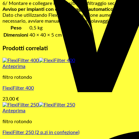
6/ Montare e collegare il dispositivo di filtraggio secondo le ist
Avviso per impianti con controlavaggio automatico:
Dato che utilizzando FlexiFilter, la pressione aumenta solo leg
necessario, avviare manualmente il controlavaggio.
Peso
0,5 kg
Dimensioni
40 × 40 × 5 cm
Prodotti correlati
Anteprima
filtro rotondo
FlexiFilter 400
23,00
€
Anteprima
filtro rotondo
FlexiFilter 250 (2 p.zi in confezione)