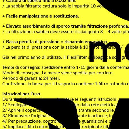
+
Cattura di sporco fino a 0,003 mm.
/ La sabbia filtrante cattura solo le impurità 10 volte più grosse
+ Facile manipolazione e sostituzione.
+ Elevato assorbimento di sporco tramite filtrazione profonda.
/ La filtrazione a sabbia deve essere risciacquata 3 – 4 volte pi
+ Bassa perdita di pressione = risparmio energetico
/ La perdita di pressione con la sabbia è 10 volte superiore./
Già nel primo anno di utilizzo, il FlexiFilter si ripaga da solo gra
Tempi di consegna: spedizione entro 1-15 giorni dalla conferma 
Modo di consegna: La merce viene spedita per corriere.
Periodo di garanzia: 24 mesi.
Confezione: la borsa per il trasporto contiene 1 filtro rotondo 
Istruzioni per l’uso
Durante l’utilizzo, si prega di notare le seguenti istruzioni:
1/ Scollegare il dispositivo di filtraggio dalla rete elettrica.
2/ Aprire il coperchio del recipiente filtrante secondo le istruzi
3/ Rimuovere l’originale materiale filtrante (cartucce, inserti filt
4/ Per precauzione, controllare tutte le guarnizioni e pulirle da
5/ Impilare i filtri rotondi FlexiFilter nel recipiente filtrante.